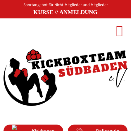
Sportangebot für Nicht-Mitglieder und Mitglieder
KURSE
//
ANMELDUNG