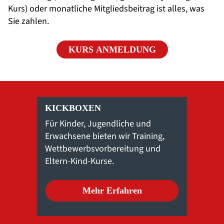
Kurs) oder monatliche Mitgliedsbeitrag ist alles, was
Sie zahlen.
KURS ANMELDUNG
KICKBOXEN
BALL
Für Kinder, Jugendliche und
Spaß a
Erwachsene bieten wir Training,
schon fü
Wettbewerbsvorbereitung und
ermöglic
Eltern-Kind-Kurse.
jede Me
Mehr Erfahren