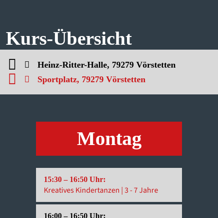
Kurs-Übersicht
Heinz-Ritter-Halle, 79279 Vörstetten
Sportplatz, 79279 Vörstetten
Montag
15:30 – 16:50 Uhr:
14:45 – 
Kreatives Kindertanzen | 3 - 7 Jahre
U3-Balls
16:00 – 16:50 Uhr:
15:30 – 