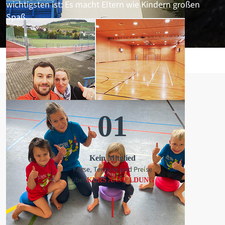
wichtigsten ist: Es macht Eltern wie Kindern großen
Spaß.
01
Kein Mitglied
Kurse, Termine und Preise
über
KURS ANMELDUNG