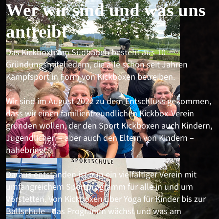
Wer wir sind
und was uns
antreibt
Das Kickboxteam Südbaden besteht aus 10
Gründungsmitgliedern, die alle schon seit Jahren
Kampfsport in Form von Kickboxen betreiben.
Wir sind im August 2022 zu dem Entschluss gekommen,
dass wir einen familienfreundlichen Kickbox-Verein
gründen wollen, der den Sport Kickboxen auch Kindern,
Jugendlichen – aber auch den Eltern von Kindern –
nahebringt.
Daraus entstanden ist nun ein vielfältiger Verein mit
umfangreichem Sportprogramm für alle in und um
Vörstetten. Von Kickboxen über Yoga für Kinder bis zur
Ballschule - das Programm wächst und was am